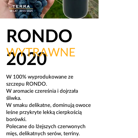
RONDO
WYTRAWNE
2020
W 100% wyprodukowane ze
szczepu RONDO.
​W aromacie czereśnia i dojrzała
śliwka.
W smaku delikatne, dominują owoce
leśne przykryte lekką cierpkością
borówki.
​Polecane do lżejszych czerwonych
mięs, delikatnych serów, terriny.