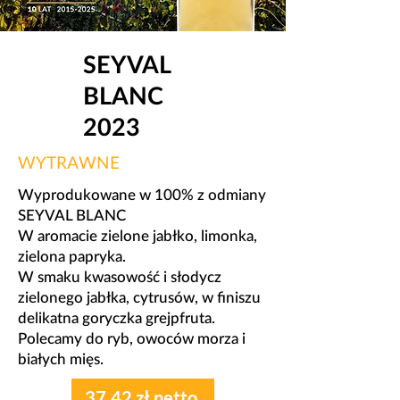
SEYVAL
BLANC
2023
WYTRAWNE
Wyprodukowane w 100% z odmiany
SEYVAL BLANC
W aromacie zielone jabłko, limonka,
zielona papryka.
W smaku kwasowość i słodycz
zielonego jabłka, cytrusów, w finiszu
delikatna goryczka grejpfruta.
Polecamy do ryb, owoców morza i
białych mięs.
37,42 zł netto