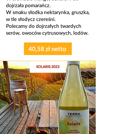
dojrzała pomarańcz.
W smaku słodka nektarynka, gruszka,
w tle słodycz czereśni.
​Polecamy do dojrzałych twardych
serów, owoców cytrusowych, lodów.
40,58 zł netto