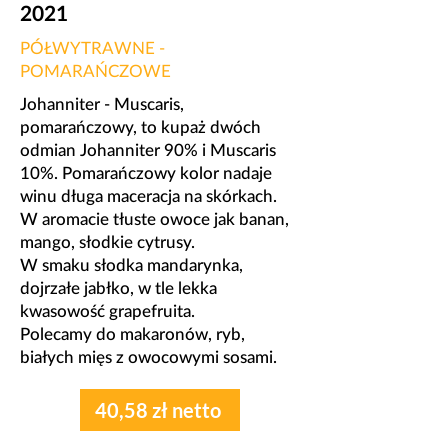
2021
PÓŁWYTRAWNE -
POMARAŃCZOWE
Johanniter - Muscaris,
pomarańczowy, to kupaż dwóch
odmian Johanniter 90% i Muscaris
10%. Pomarańczowy kolor nadaje
winu długa maceracja na skórkach.
W aromacie tłuste owoce jak banan,
mango, słodkie cytrusy.
W smaku słodka mandarynka,
dojrzałe jabłko, w tle lekka
kwasowość grapefruita.
Polecamy do makaronów, ryb,
białych mięs z owocowymi sosami.
40,58 zł netto