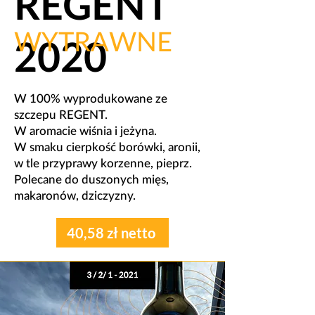
REGENT
WYTRAWNE
2020
W 100% wyprodukowane ze
szczepu REGENT.
​W aromacie wiśnia i jeżyna.
W smaku cierpkość borówki, aronii,
w tle przyprawy korzenne, pieprz.
​Polecane do duszonych mięs,
makaronów, dziczyzny.
40,58 zł netto