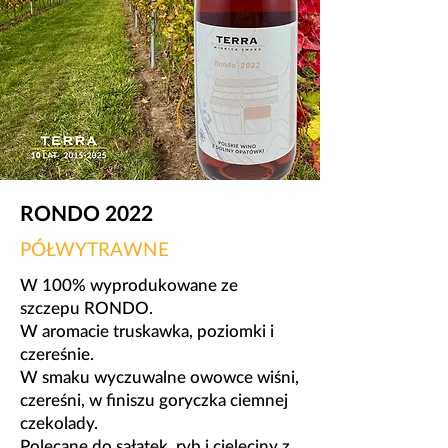
RONDO 2022
PÓŁWYTRAWNE
W 100% wyprodukowane ze
szczepu RONDO.
​W aromacie truskawka, poziomki i
czereśnie.
W smaku wyczuwalne owowce wiśni,
czereśni, w finiszu goryczka ciemnej
czekolady.
​Polecane do sałatek, ryb i cielęciny z