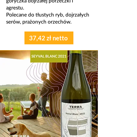
goryczka dojrzałej porzeczki i
agrestu.
​Polecane do tłustych ryb, dojrzałych
serów, prażonych orzechów.
37,42 zł netto